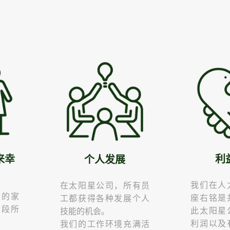
来幸
利
个人发展
我们在人
在太阳星公司，所有员
福的家
座右铭是
工都获得各种发展个人
阶段所
此太阳星
技能的机会。
利润以及
我们的工作环境充满活