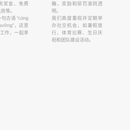
资奖金、免费
确，奖励和惩罚准则透
住房等。
明。
古语 “cùng
我们高度重视并定期举
g hưởng”，这意
办社交机会，如暑假旅
起工作，一起享
行、体育比赛、生日庆
祝和团队建设活动。