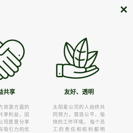
益共享
友好、透明
力资源方面的
太阳星公司的人始终共
共享利益，因
同努力，营造公平、愉
公司愿意分享
快的工作环境。 每个员
有吸引力的优
工的责任和权利都明