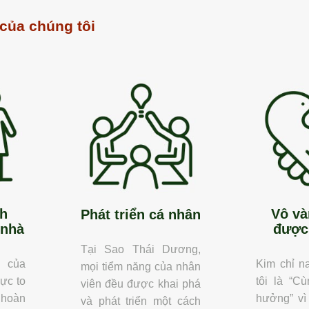
 của chúng tôi
nh
Vô và
Phát triển cá nhân
 nhà
được
Tại Sao Thái Dương,
 của
Kim chỉ n
mọi tiểm năng của nhân
lực to
tôi là “C
viên đều được khai phá
 hoàn
hưởng” vì
và phát triển một cách