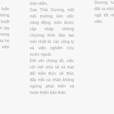
.
Dương lu
toàn diện.
luôn
đặt ra nhữ
Sao Thái Dương, một
những
ngộ tốt n
môi trường làm việc
tuyệt
viên.
năng động, luôn được
n tay
cập nhập những
mong
chương trình đào tạo
ủa họ
mới nhất từ các công ty
 viên
và viện nghiên cứu
nước ngoài.
Đối với chúng tôi, việc
cởi mở chia sẻ và trao
đổi kiến thức sẽ thúc
đẩy mỗi cá nhân không
ngừng phát triển và
hoàn thiện bản thân.