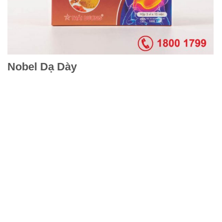
Nobel Dạ Dày
Đóng gói
1 Hộp 3 vỉ x 15 viên
Thành phần
Curcumin (Yellow Turmeric Extract), Fermented Soybean
Extract, Accessories: Just enough 1 hard capsule
Công dụng
Giúp hỗ trợ giảm đau, giảm loét dạ dày, loét tá tràng, ợ
hơi, ợ nóng