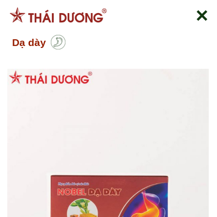
Skip
to
content
Dạ dày